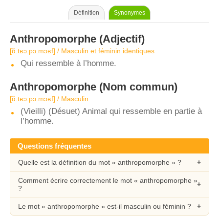
Définition
Synonymes
Anthropomorphe
(Adjectif)
[ɑ̃.tʁɔ.pɔ.mɔʁf] / Masculin et féminin identiques
Qui ressemble à l’homme.
Anthropomorphe
(Nom commun)
[ɑ̃.tʁɔ.pɔ.mɔʁf] / Masculin
(Vieilli) (Désuet) Animal qui ressemble en partie à
l’homme.
Questions fréquentes
Quelle est la définition du mot « anthropomorphe » ?
Comment écrire correctement le mot « anthropomorphe »
?
Le mot « anthropomorphe » est-il masculin ou féminin ?