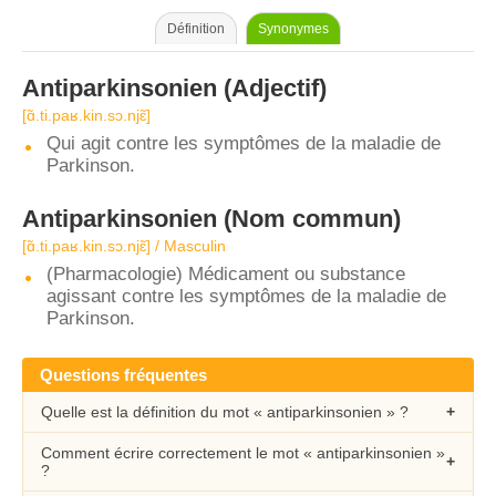
Définition
Synonymes
Antiparkinsonien
(Adjectif)
[ɑ̃.ti.paʁ.kin.sɔ.njɛ̃]
Qui agit contre les symptômes de la maladie de
Parkinson.
Antiparkinsonien
(Nom commun)
[ɑ̃.ti.paʁ.kin.sɔ.njɛ̃] / Masculin
(Pharmacologie) Médicament ou substance
agissant contre les symptômes de la maladie de
Parkinson.
Questions fréquentes
Quelle est la définition du mot « antiparkinsonien » ?
Comment écrire correctement le mot « antiparkinsonien »
?