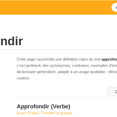
ndir
Cette page rassemble une définition claire du mot
approfo
c’est pertinent, des synonymes, contraires, exemples d’emp
dictionnaire généraliste, adapté à un usage quotidien : élè
curieux.
D
Approfondir
(Verbe)
[a.pʁɔ.fɔ̃.diʁ] / Transitif 2e groupe