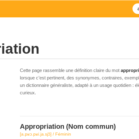
iation
Cette page rassemble une définition claire du mot
appropri
lorsque c’est pertinent, des synonymes, contraires, exempl
un dictionnaire généraliste, adapté à un usage quotidien : 
curieux.
Appropriation
(Nom commun)
[a.pʁɔ.pʁi.ja.sjɔ̃] / Féminin