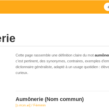
rie
Cette page rassemble une définition claire du mot
aumôner
c’est pertinent, des synonymes, contraires, exemples d’emp
dictionnaire généraliste, adapté à un usage quotidien : élè
curieux.
Aumônerie
(Nom commun)
[ɔ.mɔn.ʁi] / Féminin