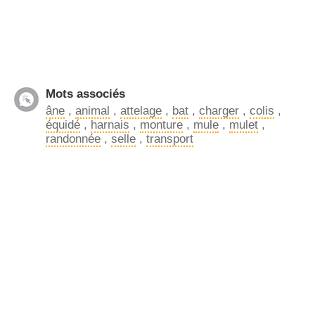
Mots associés
âne
,
animal
,
attelage
,
bat
,
charger
,
colis
,
équidé
,
harnais
,
monture
,
mule
,
mulet
,
randonnée
,
selle
,
transport