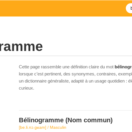
gramme
Cette page rassemble une définition claire du mot
bélinog
lorsque c’est pertinent, des synonymes, contraires, exempl
un dictionnaire généraliste, adapté à un usage quotidien : 
curieux.
Bélinogramme
(Nom commun)
[be.li.nɔ.ɡʁam] / Masculin