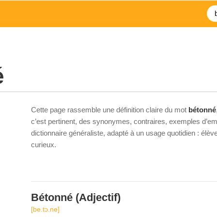
é
Cette page rassemble une définition claire du mot
bétonné
c’est pertinent, des synonymes, contraires, exemples d’emp
dictionnaire généraliste, adapté à un usage quotidien : élè
curieux.
Bétonné
(Adjectif)
[be.tɔ.ne]