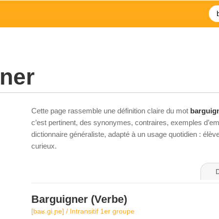
ner
Cette page rassemble une définition claire du mot
barguig
c’est pertinent, des synonymes, contraires, exemples d’emp
dictionnaire généraliste, adapté à un usage quotidien : élè
curieux.
D
Barguigner
(Verbe)
[baʁ.ɡi.ɲe] / Intransitif 1er groupe