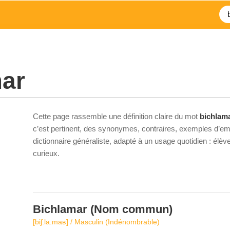
mar
Cette page rassemble une définition claire du mot
bichlam
c’est pertinent, des synonymes, contraires, exemples d’emp
dictionnaire généraliste, adapté à un usage quotidien : élè
curieux.
Bichlamar
(Nom commun)
[biʃ.la.maʁ] / Masculin (Indénombrable)