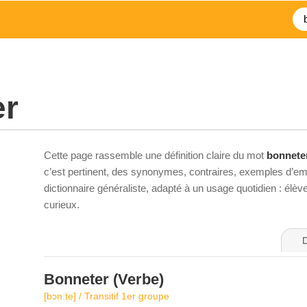
er
Cette page rassemble une définition claire du mot
bonnete
c’est pertinent, des synonymes, contraires, exemples d’emp
dictionnaire généraliste, adapté à un usage quotidien : élè
curieux.
D
Bonneter
(Verbe)
[bɔn.te] / Transitif 1er groupe