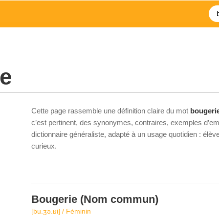
ie
Cette page rassemble une définition claire du mot
bougeri
c’est pertinent, des synonymes, contraires, exemples d’emp
dictionnaire généraliste, adapté à un usage quotidien : élè
curieux.
Bougerie
(Nom commun)
[bu.ʒə.ʁi] / Féminin