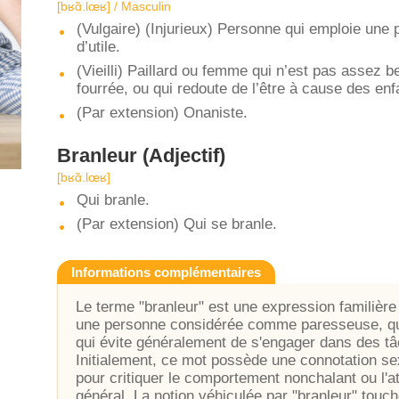
[bʁɑ̃.lœʁ] / Masculin
(Vulgaire) (Injurieux) Personne qui emploie une p
d’utile.
(Vieilli) Paillard ou femme qui n’est pas assez b
fourrée, ou qui redoute de l’être à cause des enf
(Par extension) Onaniste.
Branleur
(Adjectif)
[bʁɑ̃.lœʁ]
Qui branle.
(Par extension) Qui se branle.
Informations complémentaires
Le terme "branleur" est une expression familière 
une personne considérée comme paresseuse, qui 
qui évite généralement de s'engager dans des tâ
Initialement, ce mot possède une connotation sex
pour critiquer le comportement nonchalant ou l'a
général. La notion véhiculée par "branleur" touche