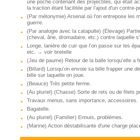
une poche contenant des projectiles, qui était act
la traction étant facilitée par l'ajout d'un contre-p
(Par métonymie) Arsenal où l'on entrepose les m
guerre.
(Par analogie avec la catapulte) (Élevage) Partie
(cheval, âne, dromadaire, etc.) contre laquelle s’
Longe, lanière de cuir que l’on passe sur les épa
etc. → voir bretelle
(Jeu de paume) Retour de la balle lorsqu’elle a 
(Billard) Lorsqu’on envoie sa bille frapper une d
bille sur laquelle on joue.
(Beauce) Très petite ferme.
(Au pluriel) (Chasse) Sorte de rets ou de filets 
Travaux menus, sans importance, accessoires.
Bagatelle.
(Au pluriel) (Familier) Ennuis, problèmes.
(Marine) Action déstabilisante d'une charge plac