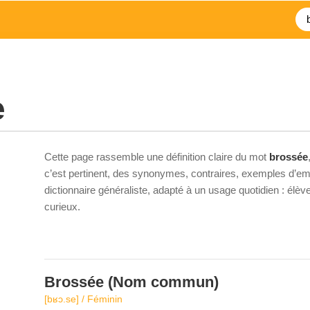
e
Cette page rassemble une définition claire du mot
brossée
c’est pertinent, des synonymes, contraires, exemples d’emp
dictionnaire généraliste, adapté à un usage quotidien : élè
curieux.
Brossée
(Nom commun)
[bʁɔ.se] / Féminin