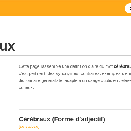
aux
Cette page rassemble une définition claire du mot
cérébra
c’est pertinent, des synonymes, contraires, exemples d’emp
dictionnaire généraliste, adapté à un usage quotidien : élè
curieux.
Cérébraux
(Forme d’adjectif)
[se.ʁe.bʁo]