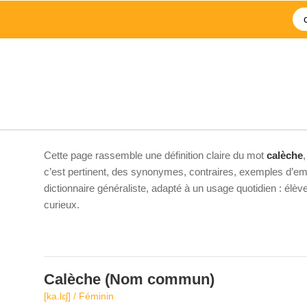
e
Cette page rassemble une définition claire du mot
calèche
c’est pertinent, des synonymes, contraires, exemples d’emp
dictionnaire généraliste, adapté à un usage quotidien : élè
curieux.
Calèche
(Nom commun)
[ka.lɛʃ] / Féminin