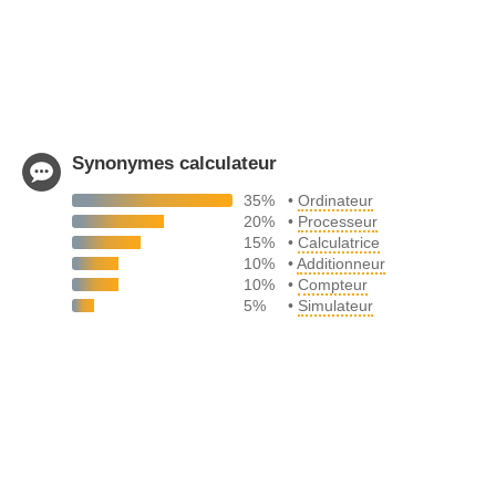
Synonymes calculateur
35%
•
Ordinateur
20%
•
Processeur
15%
•
Calculatrice
10%
•
Additionneur
10%
•
Compteur
5%
•
Simulateur