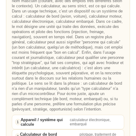
Nom masculin (courant, avec des emplois très différents selon
le contexte). Un calculateur, au sens strict, est ce qui calcule.
Dans un usage technique, c’est un dispositif ou un système de
calcul : calculateur de bord (avion, voiture), calculateur moteur,
calculateur électronique, calculateur embarqué. Dans ce cadre,
le mot désigne une unité qui traite des données, exécute des
opérations et pilote des fonctions (injection, freinage,
navigation), souvent en temps réel. Dans un registre plus
général, calculateur peut aussi signifier “personne qui calcule”
(un bon calculateur, quelqu’un de méthodique), mais cet emploi
est moins fréquent que “bon en calcul”. Enfin, dans l’usage
courant et journalistique, calculateur peut qualifier une personne
“trop stratégique”, qui fait ses comptes, qui agit avec froideur et
intérêt (un calculateur, une calculatrice) : c’est alors une
étiquette psychologique, souvent péjorative, et on la rencontre
surtout dans le discours sur les relations humaines ou la
politique. Le sens se lit dans la phrase : un calculateur de bord
n’a rien d’un manipulateur, tandis qu’un “type calculateur” n’a
rien d’un microcontrôleur. Pour écrire juste, ajoute un
complément technique (de bord, moteur, embarqué) ou, si tu
parles d’une personne, préfère une formulation plus précise
(prévoyant, stratège, opportuniste) selon l’intention.
Appareil / système qui
calculateur électronique,
1
calcule
embarqué
Calculateur de bord
pilotage, traitement de