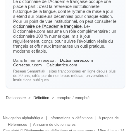
Le dictionnaire de l’Académie française occupe une
place à part : c’est la référence institutionnelle
historique de la langue, dont le rythme de mise à jour
s’étend sur plusieurs décennies pour chaque édition.
Pour un point de vue institutionnel, on peut consulter le
dictionnaire de l’Académie française
. Le-
Dictionnaire.com assume un rôle complémentaire : un
dictionnaire 100 % numérique, mis à jour
régulièrement, conçu pour suivre l’évolution réelle du
français et offrir aux internautes un outil pratique,
moderne et fiable.
Dans le même réseau :
Dictionnaires.com
Correcteur.com
Calculatrice.com
Réseau Semantiak : sites francophones en ligne depuis plus
de 20 ans, cités par de nombreux médias, universités et
institutions publiques.
Dictionnaire
>
Définition
>
camphre / camphré
Navigation alphabétique
|
Informations & définitions
|
A propos de ...
|
Références
|
Annuaire de dictionnaires
Copyright ©
Dictionnaire de définitions et synonymes
/
Mise à jour : 14