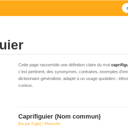
uier
Cette page rassemble une définition claire du mot
caprifig
c’est pertinent, des synonymes, contraires, exemples d’emp
dictionnaire généraliste, adapté à un usage quotidien : élè
curieux.
Caprifiguier
(Nom commun)
[ka.pʁi.fi.ɡje] / Masculin