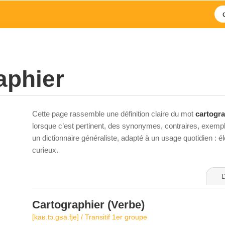
aphier
Cette page rassemble une définition claire du mot
cartogra
lorsque c’est pertinent, des synonymes, contraires, exempl
un dictionnaire généraliste, adapté à un usage quotidien : 
curieux.
D
Cartographier
(Verbe)
[kaʁ.tɔ.ɡʁa.fje] / Transitif 1er groupe