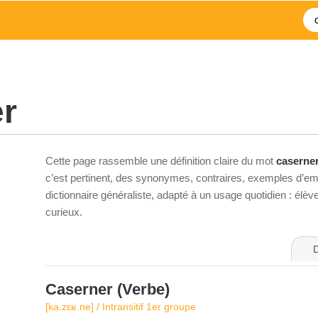
r
Cette page rassemble une définition claire du mot
caserne
c’est pertinent, des synonymes, contraires, exemples d’emp
dictionnaire généraliste, adapté à un usage quotidien : élè
curieux.
D
Caserner
(Verbe)
[ka.zɛʁ.ne] / Intransitif 1er groupe