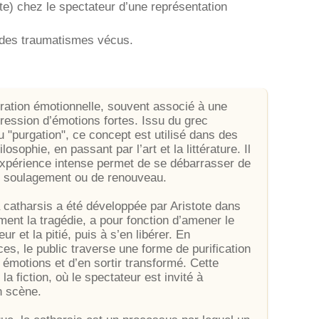
ote) chez le spectateur d’une représentation
on des traumatismes vécus.
ration émotionnelle, souvent associé à une
xpression d’émotions fortes. Issu du grec
ou "purgation", ce concept est utilisé dans des
osophie, en passant par l’art et la littérature. Il
e expérience intense permet de se débarrasser de
de soulagement ou de renouveau.
 catharsis a été développée par Aristote dans
ment la tragédie, a pour fonction d’amener le
 et la pitié, puis à s’en libérer. En
ces, le public traverse une forme de purification
émotions et d’en sortir transformé. Cette
la fiction, où le spectateur est invité à
en scène.