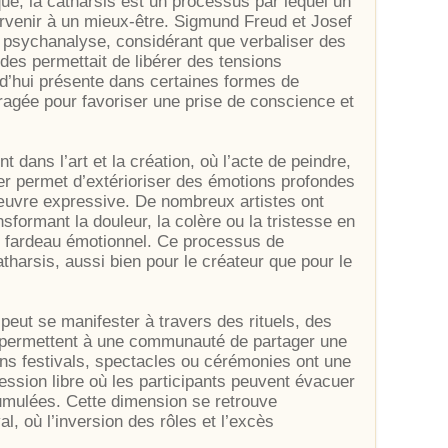
e, la catharsis est un processus par lequel un
rvenir à un mieux-être. Sigmund Freud et Josef
a psychanalyse, considérant que verbaliser des
es permettait de libérer des tensions
d’hui présente dans certaines formes de
ragée pour favoriser une prise de conscience et
dans l’art et la création, où l’acte de peindre,
r permet d’extérioriser des émotions profondes
 œuvre expressive. De nombreux artistes ont
sformant la douleur, la colère ou la tristesse en
ur fardeau émotionnel. Ce processus de
atharsis, aussi bien pour le créateur que pour le
 peut se manifester à travers des rituels, des
 permettent à une communauté de partager une
ains festivals, spectacles ou cérémonies ont une
ession libre où les participants peuvent évacuer
umulées. Cette dimension se retrouve
 où l’inversion des rôles et l’excès