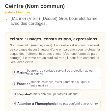
Ceintre
(Nom commun)
[sɛ̃tʁ] / Masculin
(Marine) (Vieilli) (Désuet) Gros bourrelet formé
avec des cordages.
ceintre : usages, constructions, expressions
Nom masculin (marine, vieilli). Un ceintre est un gros bourrelet
de cordages disposé autour d’une embarcation pour protéger la
coque des frottements et des chocs (c’est une forme de pare-
battage). Le terme est aujourd’hui rare ; il peut être confondu à
l’oral avec cintre.
bourrelet de cordage servant de protection autour
Marine
1
d’un bateau
amortir les chocs, éviter l’abrasion au quai ou
Fonction
2
entre navires
Registre
3
terme technique, plutôt vieilli/désuet
Attention à l’homophonie
4
à ne pas confondre avec cintre