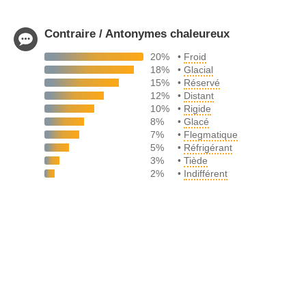
Contraire / Antonymes chaleureux
20%
•
Froid
18%
•
Glacial
15%
•
Réservé
12%
•
Distant
10%
•
Rigide
8%
•
Glacé
7%
•
Flegmatique
5%
•
Réfrigérant
3%
•
Tiède
2%
•
Indifférent