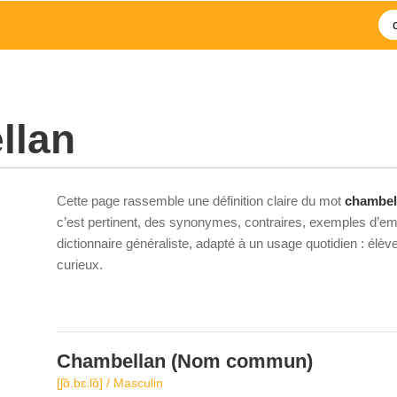
llan
Cette page rassemble une définition claire du mot
chambel
c’est pertinent, des synonymes, contraires, exemples d’emp
dictionnaire généraliste, adapté à un usage quotidien : élè
curieux.
Chambellan
(Nom commun)
[ʃɑ̃.bɛ.lɑ̃] / Masculin