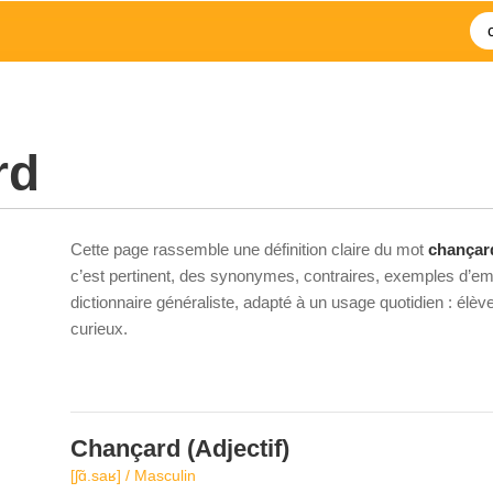
rd
Cette page rassemble une définition claire du mot
chançar
c’est pertinent, des synonymes, contraires, exemples d’emp
dictionnaire généraliste, adapté à un usage quotidien : élè
curieux.
Chançard
(Adjectif)
[ʃɑ̃.saʁ] / Masculin