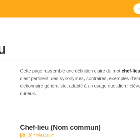
u
Cette page rassemble une définition claire du mot
chef-lie
c’est pertinent, des synonymes, contraires, exemples d’emp
dictionnaire généraliste, adapté à un usage quotidien : élè
curieux.
Chef-lieu
(Nom commun)
[ʃɛf.ljø] / Masculin