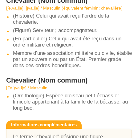
Chevalier
(Nom commun)
[ʃə.va.lje], [ʃva.lje] / Masculin (équivalent féminin: chevalière)
(Histoire) Celui qui avait reçu l’ordre de la
chevalerie.
(Figuré) Serviteur ; accompagnateur.
(En particulier) Celui qui avait été reçu dans un
ordre militaire et religieux.
Membre d’une association militaire ou civile, établie
par un souverain ou par un État. Premier grade
dans ces ordres honorifiques.
Chevalier
(Nom commun)
[ʃ(ə.)va.lje] / Masculin
(Ornithologie) Espèce d’oiseau petit échassier
limicole appartenant à la famille de la bécasse, au
long bec.
Informations complémentaires
Le terme "chevalier" désigne une figure