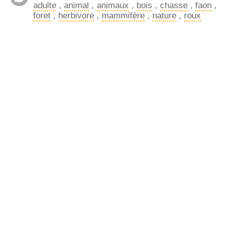
adulte
,
animal
,
animaux
,
bois
,
chasse
,
faon
,
foret
,
herbivore
,
mammifère
,
nature
,
roux