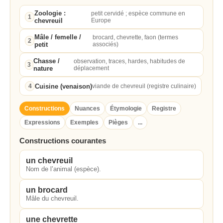
Zoologie :
petit cervidé ; espèce commune en
1
chevreuil
Europe
Mâle / femelle /
brocard, chevrette, faon (termes
2
petit
associés)
Chasse /
observation, traces, hardes, habitudes de
3
nature
déplacement
Cuisine (venaison)
4
viande de chevreuil (registre culinaire)
Constructions
Nuances
Étymologie
Registre
Expressions
Exemples
Pièges
...
Constructions courantes
un chevreuil
Nom de l’animal (espèce).
un brocard
Mâle du chevreuil.
une chevrette