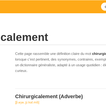
icalement
Cette page rassemble une définition claire du mot
chirurgi
lorsque c’est pertinent, des synonymes, contraires, exempl
un dictionnaire généraliste, adapté à un usage quotidien : 
curieux.
Chirurgicalement
(Adverbe)
[ʃi.ʁyʁ.ʒi.kal.mɑ̃]