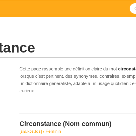
tance
Cette page rassemble une définition claire du mot
circons
lorsque c’est pertinent, des synonymes, contraires, exempl
un dictionnaire généraliste, adapté à un usage quotidien : 
curieux.
Circonstance
(Nom commun)
[siʁ.kɔ̃s.tɑ̃s] / Féminin