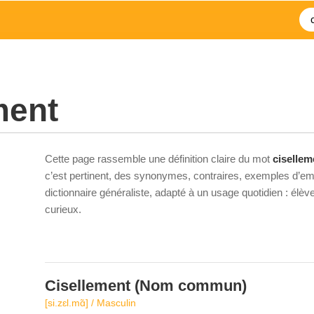
ment
Cette page rassemble une définition claire du mot
cisellem
c’est pertinent, des synonymes, contraires, exemples d’emp
dictionnaire généraliste, adapté à un usage quotidien : élè
curieux.
Cisellement
(Nom commun)
[si.zɛl.mɑ̃] / Masculin