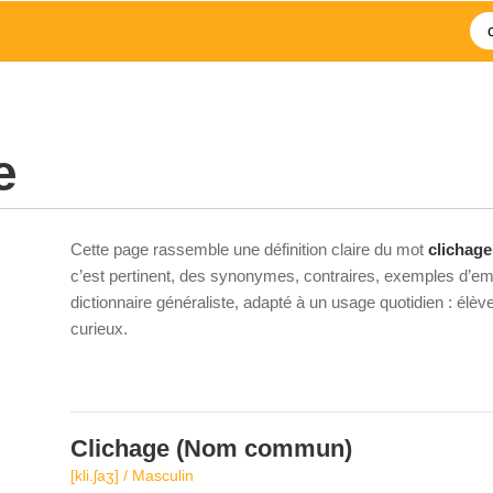
e
Cette page rassemble une définition claire du mot
clichage
c’est pertinent, des synonymes, contraires, exemples d’emp
dictionnaire généraliste, adapté à un usage quotidien : élè
curieux.
Clichage
(Nom commun)
[kli.ʃaʒ] / Masculin