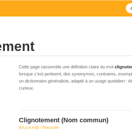
ement
Cette page rassemble une définition claire du mot
clignot
lorsque c’est pertinent, des synonymes, contraires, exempl
un dictionnaire généraliste, adapté à un usage quotidien : 
curieux.
Clignotement
(Nom commun)
[kli.ɲɔt.mɑ̃] / Masculin