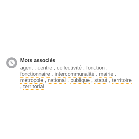
Mots associés
agent
,
centre
,
collectivité
,
fonction
,
fonctionnaire
,
intercommunalité
,
mairie
,
métropole
,
national
,
publique
,
statut
,
territoire
,
territorial