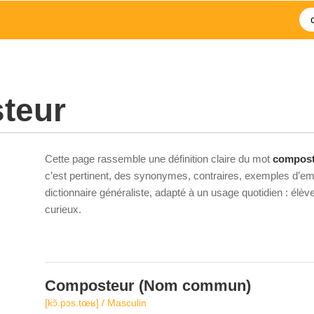
teur
Cette page rassemble une définition claire du mot
compost
c’est pertinent, des synonymes, contraires, exemples d’emp
dictionnaire généraliste, adapté à un usage quotidien : élè
curieux.
Composteur
(Nom commun)
[kɔ̃.pɔs.tœʁ] / Masculin