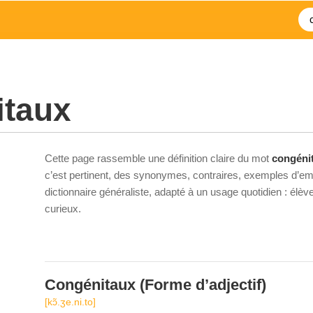
itaux
Cette page rassemble une définition claire du mot
congéni
c’est pertinent, des synonymes, contraires, exemples d’emp
dictionnaire généraliste, adapté à un usage quotidien : élè
curieux.
Congénitaux
(Forme d’adjectif)
[kɔ̃.ʒe.ni.to]