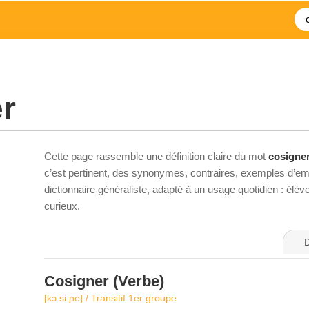
r
Cette page rassemble une définition claire du mot
cosigne
c’est pertinent, des synonymes, contraires, exemples d’emp
dictionnaire généraliste, adapté à un usage quotidien : élè
curieux.
D
Cosigner
(Verbe)
[kɔ.si.ɲe] / Transitif 1er groupe