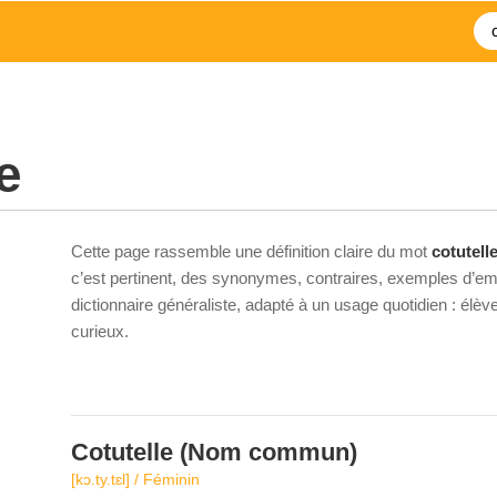
e
Cette page rassemble une définition claire du mot
cotutell
c’est pertinent, des synonymes, contraires, exemples d’emp
dictionnaire généraliste, adapté à un usage quotidien : élè
curieux.
Cotutelle
(Nom commun)
[kɔ.ty.tɛl] / Féminin