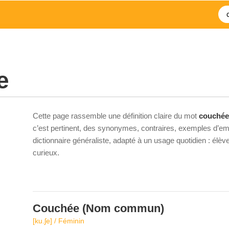
e
Cette page rassemble une définition claire du mot
couchée
c’est pertinent, des synonymes, contraires, exemples d’emp
dictionnaire généraliste, adapté à un usage quotidien : élè
curieux.
Couchée
(Nom commun)
[ku.ʃe] / Féminin