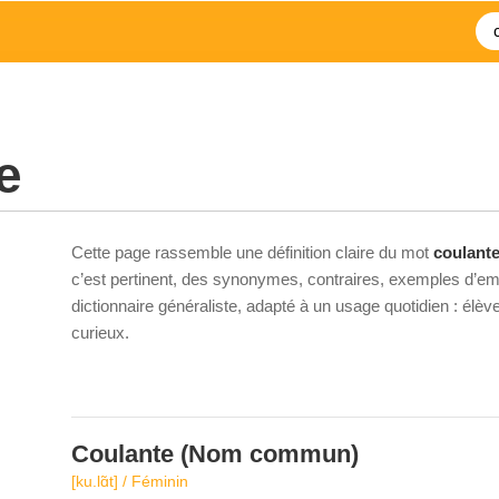
e
Cette page rassemble une définition claire du mot
coulant
c’est pertinent, des synonymes, contraires, exemples d’emp
dictionnaire généraliste, adapté à un usage quotidien : élè
curieux.
Coulante
(Nom commun)
[ku.lɑ̃t] / Féminin