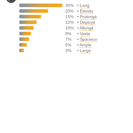
30%
•
Long
20%
•
Étendu
15%
•
Prolongé
12%
•
Déployé
10%
•
Allongé
8%
•
Vaste
7%
•
Spacieux
5%
•
Ample
3%
•
Large