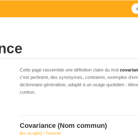
ance
Cette page rassemble une définition claire du mot
covaria
c’est pertinent, des synonymes, contraires, exemples d’emp
dictionnaire généraliste, adapté à un usage quotidien : élè
curieux.
Covariance
(Nom commun)
[ko.va.ʁjɑ̃s] / Féminin