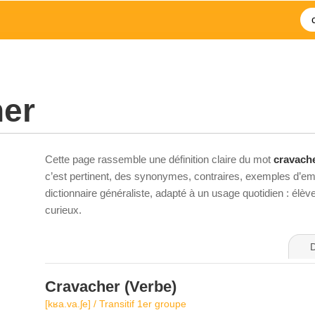
her
Cette page rassemble une définition claire du mot
cravach
c’est pertinent, des synonymes, contraires, exemples d’emp
dictionnaire généraliste, adapté à un usage quotidien : élè
curieux.
D
Cravacher
(Verbe)
[kʁa.va.ʃe] / Transitif 1er groupe