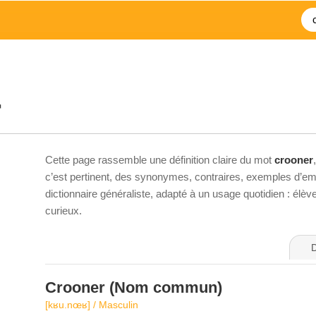
r
Cette page rassemble une définition claire du mot
crooner
c’est pertinent, des synonymes, contraires, exemples d’emp
dictionnaire généraliste, adapté à un usage quotidien : élè
curieux.
D
Crooner
(Nom commun)
[kʁu.nœʁ] / Masculin