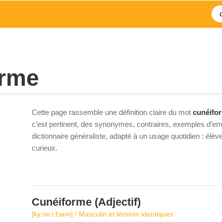
orme
Cette page rassemble une définition claire du mot
cunéifo
c’est pertinent, des synonymes, contraires, exemples d’emp
dictionnaire généraliste, adapté à un usage quotidien : élè
curieux.
Cunéiforme
(Adjectif)
[ky.ne.i.fɔʁm] / Masculin et féminin identiques