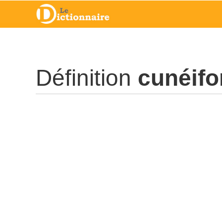
Définition
cunéif