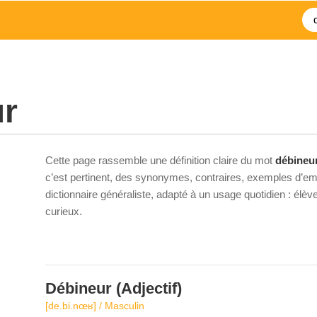
ur
Cette page rassemble une définition claire du mot
débineu
c’est pertinent, des synonymes, contraires, exemples d’emp
dictionnaire généraliste, adapté à un usage quotidien : élè
curieux.
Débineur
(Adjectif)
[de.bi.nœʁ] / Masculin