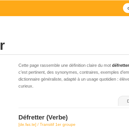
r
Cette page rassemble une définition claire du mot
défrette
c’est pertinent, des synonymes, contraires, exemples d’emp
dictionnaire généraliste, adapté à un usage quotidien : élè
curieux.
D
Défretter
(Verbe)
[de.fʁɛ.te] / Transitif 1er groupe