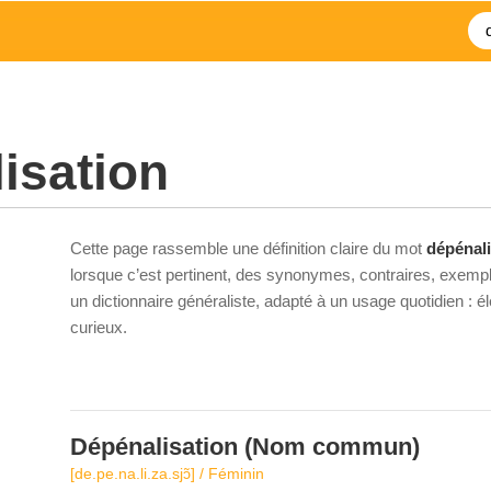
isation
Cette page rassemble une définition claire du mot
dépénali
lorsque c’est pertinent, des synonymes, contraires, exempl
un dictionnaire généraliste, adapté à un usage quotidien : 
curieux.
Dépénalisation
(Nom commun)
[de.pe.na.li.za.sjɔ̃] / Féminin